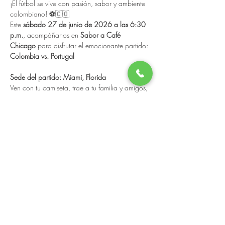
¡El fútbol se vive con pasión, sabor y ambiente 
colombiano! ⚽🇨🇴
Este 
sábado 27 de junio de 2026 a las 6:30 
p.m.
, acompáñanos en 
Sabor a Café 
Chicago
 para disfrutar el emocionante partido:
Colombia vs. Portugal
Sede del partido: Miami, Florida
Ven con tu camiseta, trae a tu familia y amigos, 
y vive cada jugada, cada emoción y cada gol 
en un ambiente lleno de energía latina, buena 
comida, cócteles, appetizers y el auténtico 
sabor colombiano.
En Sabor a Café tendrás el plan perfecto para 
disfrutar el Mundial: pantallas, excelente 
ambiente, comida deliciosa y la pasión que 
nos une.
Show More