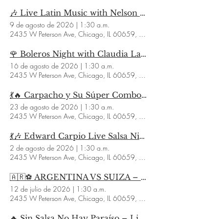
🎶 Live Latin Music with Nelson & Paola Sosa 🎶
9 de agosto de 2026
|
1:30 a.m.
2435 W Peterson Ave, Chicago, IL 60659, USA
🌹 Boleros Night with Claudia La Gitana – Live at Sabor a Café Chicago 🌹
16 de agosto de 2026
|
1:30 a.m.
2435 W Peterson Ave, Chicago, IL 60659, USA
💃🔥 Carpacho y Su Súper Combo – Live Salsa Night! 🔥💃
23 de agosto de 2026
|
1:30 a.m.
2435 W Peterson Ave, Chicago, IL 60659, USA
💃🎶 Edward Carpio Live Salsa Night at Sabor a Café Chicago 🎶💃
2 de agosto de 2026
|
1:30 a.m.
2435 W Peterson Ave, Chicago, IL 60659, USA
🇦🇷⚽ ARGENTINA VS SUIZA – CUARTOS DE FINAL ⚽🇨🇭
12 de julio de 2026
|
1:30 a.m.
2435 W Peterson Ave, Chicago, IL 60659, USA
🔥 Sin Salsa No Hay Paraíso – Live at Sabor a Café Chicago 🔥